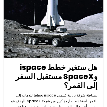
هل ستغير خطط ispace
وSpaceX مستقبل السفر
إلى القمر؟
ببساطة شركة يابانية تُسمى ispace تخطط للذهاب إلى
القمر باستخدام صاروخ كبير من شركة SpaceX. الهدف هو
إرسال أشياء إلى القمر بطريقة سهلة ورخيصة، وهذا قد