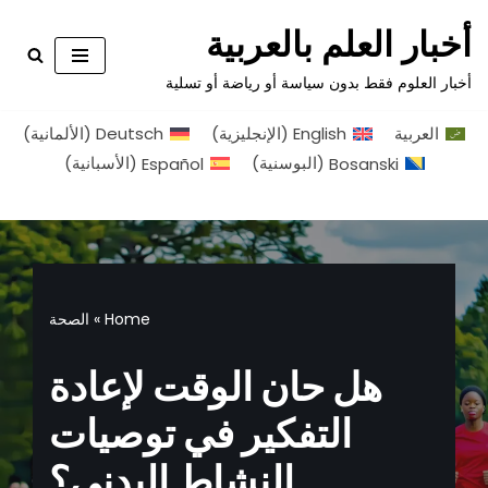
أخبار العلم بالعربية
تخطى
أخبار العلوم فقط بدون سياسة أو رياضة أو تسلية
إلى
المحتوى
العربية
English
(
الإنجليزية
)
Deutsch
(
الألمانية
)
Bosanski
(
البوسنية
)
Español
(
الأسبانية
)
Home
»
الصحة
هل حان الوقت لإعادة
التفكير في توصيات
النشاط البدني؟