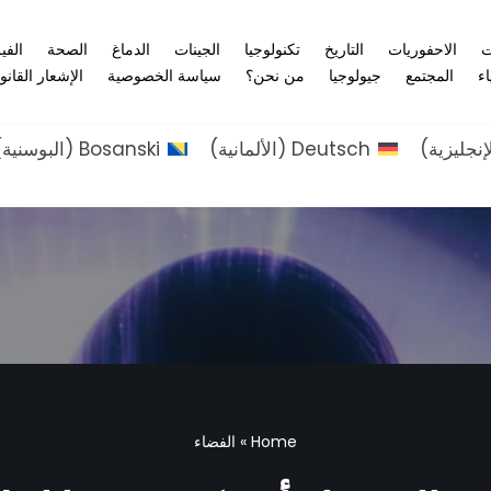
ت
الاحفوريات
التاريخ
تكنولوجيا
الجينات
الدماغ
الصحة
الفي
اء
المجتمع
جيولوجيا
من نحن؟
سياسة الخصوصية
الإشعار القانو
إنجليزية
)
Deutsch
(
الألمانية
)
Bosanski
(
البوسنية
)
Home
»
الفضاء