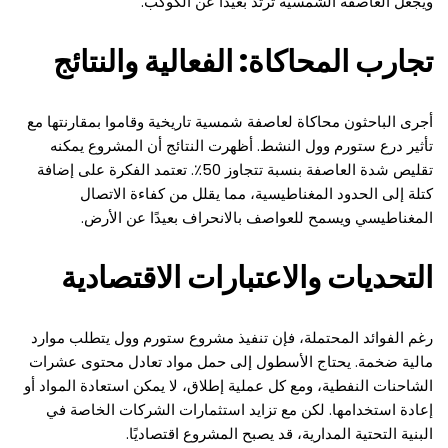
ويجعل العاصفة الشمسية ترتد بعيدًا عن الكوكب.
تجارب المحاكاة: الفعالية والنتائج
أجرى الباحثون محاكاة لعاصفة شمسية تاريخية وقاموا بمقارنتها مع
تأثير درع ستورم وول النشط. أظهرت النتائج أن المشروع يمكنه
تقليص شدة العاصفة بنسبة تتجاوز 50٪. تعتمد الفكرة على إضافة
كتلة إلى الحدود المغناطيسية، مما يقلل من كفاءة الاتصال
المغناطيسي ويسمح للعواصف بالانحراف بعيدًا عن الأرض.
التحديات والاعتبارات الاقتصادية
رغم الفوائد المحتملة، فإن تنفيذ مشروع ستورم وول يتطلب موارد
مالية ضخمة. يحتاج الأسطول إلى حمل مواد تعادل محتوى عشرات
الشاحنات النفطية، ومع كل عملية إطلاق، لا يمكن استعادة المواد أو
إعادة استخدامها. لكن مع تزايد استثمارات الشركات الخاصة في
البنية التحتية المدارية، قد يصبح المشروع اقتصاديًا.