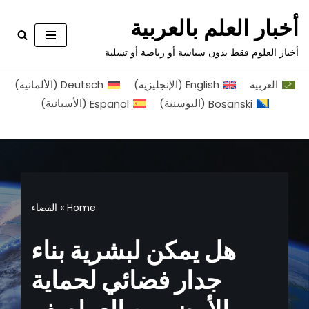
أخبار العلم بالعربية
تخطى
أخبار العلوم فقط بدون سياسة أو رياضة أو تسلية
إلى
المحتوى
العربية
English
(
الإنجليزية
)
Deutsch
(
الألمانية
)
Bosanski
(
البوسنية
)
Español
(
الأسبانية
)
Home
»
الفضاء
هل يمكن لبشرية بناء
جدار فضائي لحماية