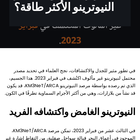
النيوترينو الأكثر طاقة؟
في تطور مثير للجدل والاكتشافات، نجح العلماء في تحديد مصدر
محتمل لنيوترينو غير مألوف اكتُشف في فبراير 2023. هذا الجسيم،
الذي تم رصده بواسطة مرصد النيوترينو KM3NeT/ARCA، قد يكون
قد نشأ من بلازارات، وهي من أكثر الأجرام السماوية تطرفًا في الكون.
النيوترينو الغامض واكتشافه الفريد
في الثالث عشر من فبراير 2023، تمكن مرصد KM3NeT/ARCA،
الموجود في أعماق البحر قبالة سواحل صقلية، من التقاط إشارة غير