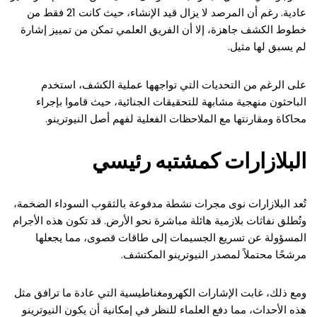
عادية. رغم أن المرصد لا يزال قيد الإنشاء، حيث كانت 21 فقط من
خطوط الكشف جاهزة، إلا أن الفريق العلمي تمكن من تمييز إشارة
لم يسبق لها مثيل.
على الرغم من التحديات التي تواجهها عملية الكشف، استخدم
الباحثون منهجية مشابهة للتحقيقات الجنائية، حيث قاموا بإجراء
محاكاة ومقارنتها مع الملاحظات الفعلية لفهم أصل النيوترينو.
البلازارات كمشتبه رئيسي
تُعد البلازارات نوى مجرات نشطة مدفوعة بالثقوب السوداء الضخمة،
وتُطلق نفاثات بلازمية هائلة مباشرة نحو الأرض. قد تكون هذه الأجرام
المسؤولة عن تسريع الجسيمات إلى طاقات قصوى، مما يجعلها
مرشحًا محتملاً لمصدر النيوترينو المكتشف.
ومع ذلك، غابت الإشارات الكهرومغناطيسية التي عادة ما ترافق مثل
هذه الأحداث، مما دفع العلماء للنظر في إمكانية أن يكون النيوترينو