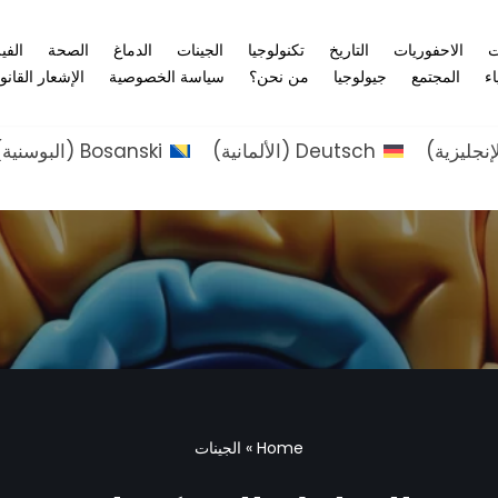
ت
الاحفوريات
التاريخ
تكنولوجيا
الجينات
الدماغ
الصحة
الفي
اء
المجتمع
جيولوجيا
من نحن؟
سياسة الخصوصية
الإشعار القانو
إنجليزية
)
Deutsch
(
الألمانية
)
Bosanski
(
البوسنية
)
Home
»
الجينات