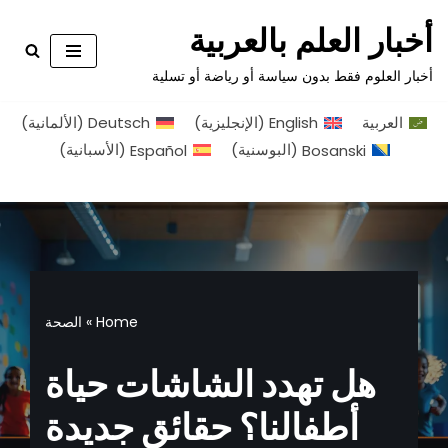
أخبار العلم بالعربية
تخطى
أخبار العلوم فقط بدون سياسة أو رياضة أو تسلية
إلى
المحتوى
العربية
English
(
الإنجليزية
)
Deutsch
(
الألمانية
)
Bosanski
(
البوسنية
)
Español
(
الأسبانية
)
Home
»
الصحة
هل تهدد الشاشات حياة
أطفالنا؟ حقائق جديدة