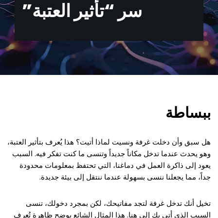
سر “تأثير العتبة”
ببساطة
هل سبق وأن دخلت غرفة ونسيت لماذا أتيت؟ هذا يُعرف بتأثير العتبة،
وهو يحدث عندما تدخل مكاناً جديداً وتنسى ما كنت تفكر فيه. السبب
يعود إلى ذاكرة العمل في دماغنا، التي تحتفظ بمعلومات محدودة
جداً، مما يجعلنا ننسى بسهولة عندما ننتقل إلى بيئة جديدة.
تخيل أنك تدخل غرفة لتجد مفاتيحك، لكن بمجرد دخولك، تنسى
السبب الذي أتى بك إلى هنا. هذا المثال الشائع يوضح ظاهرة تُعرف