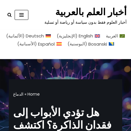
أخبار العلم بالعربية
تخطى
أخبار العلوم فقط بدون سياسة أو رياضة أو تسلية
إلى
المحتوى
العربية
English
(
الإنجليزية
)
Deutsch
(
الألمانية
)
Bosanski
(
البوسنية
)
Español
(
الأسبانية
)
Home
»
الدماغ
هل تؤدي الأبواب إلى
فقدان الذاكرة؟ اكتشف