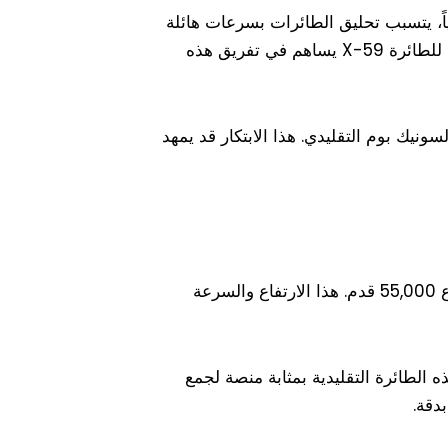
قليدياً، يتسبب تحليق الطائرات بسرعات هائلة
في إحداث ضغطات هوائية تتجمع خلفها، ما ينتج عنه صوت يُعرف بالسونيك بوم. إلا أن تصميم الأنف الطويل للطائرة X-59 يساهم في تفريق هذه
سونيك بوم التقليدي. هذا الابتكار قد يمهد
في رحلة اختباريّة حديثة، حلقت الطائرة X-59 بسرعة ماخ 1.4، أي حوالي 924 ميل في الساعة، على ارتفاع 55,000 قدم. هذا الارتفاع والسرعة
للطائرة الجديدة. تُعتبر هذه الطائرة التقليدية بمثابة منصة لجمع