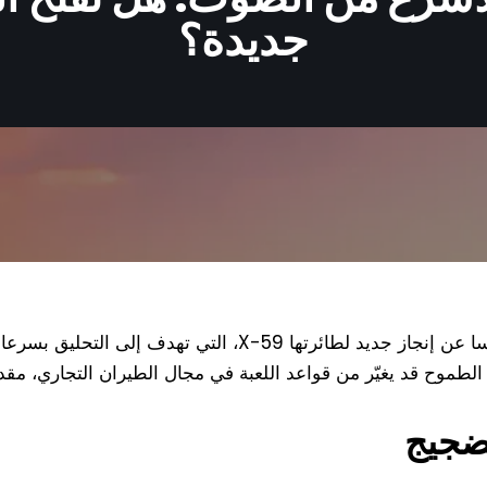
جديدة؟
في خطوة جريئة نحو المستقبل، أعلنت ناسا عن إنجاز جديد لطائرت
طموح قد يغيّر من قواعد اللعبة في مجال الطيران التجاري، مقدمً
لضجيج