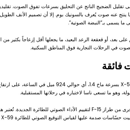
يم فريد يهدف إلى تقليل الضجيج الناتج عن التحليق بسرعات تفوق الصوت. ت
ا يسمى بـ”النبضة الصوتية”.
لى بعد، أو قعقعة الرعد البعيد، ما يجعلها أقل إزعاجاً بكثير من ال
صوت في الرحلات التجارية فوق المناطق السكنية.
 فائقة
لة، وهو ما تسعى ناسا لاختباره في رحلاتها المستقبلية.
ترافق الطائرة X-59 في رحلاتها طائرة أخرى من طراز F-15 لتقييم الأداء الصوتي 
حسّاسات صدمة عليها لقياس التوقيع الصوتي للطائرة X-59 بدقة.