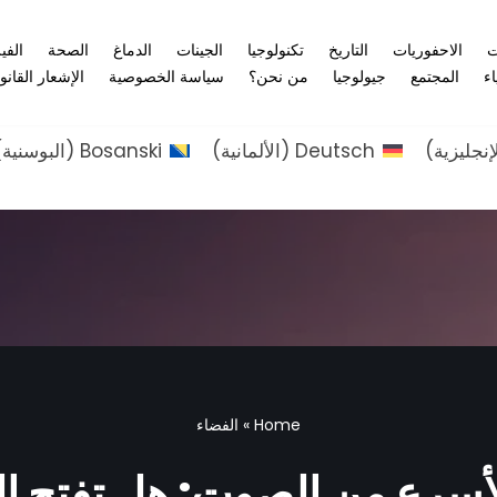
ت
الاحفوريات
التاريخ
تكنولوجيا
الجينات
الدماغ
الصحة
الفي
اء
المجتمع
جيولوجيا
من نحن؟
سياسة الخصوصية
الإشعار القانو
إنجليزية
)
Deutsch
(
الألمانية
)
Bosanski
(
البوسنية
)
Home
»
الفضاء