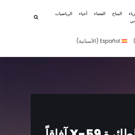
زياء
المناخ
الفضاء
أحياء
الرياضيات
ني
Español
(
الأسبانية
)
مستقبل الطيران الأسرع من الصوت: هل تفتح الطائرة X-59 آفاقاً