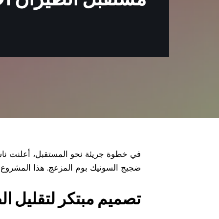
ضجيج السونيك بوم المزعج. هذا المشروع ال
تصميم مبتكر لتقليل ا