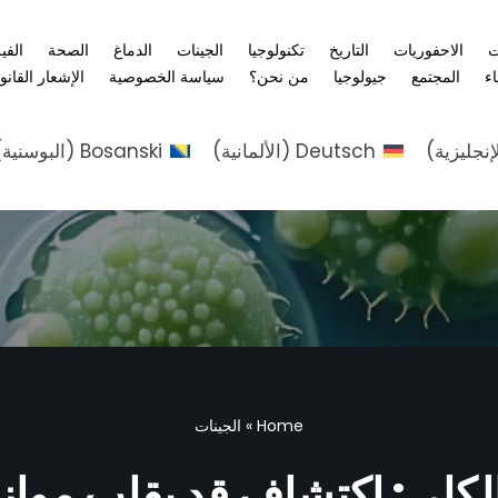
ت
الاحفوريات
التاريخ
تكنولوجيا
الجينات
الدماغ
الصحة
الفي
اء
المجتمع
جيولوجيا
من نحن؟
سياسة الخصوصية
الإشعار القانو
إنجليزية
)
Deutsch
(
الألمانية
)
Bosanski
(
البوسنية
)
Home
»
الجينات
لكلى: اكتشاف قد يقلب مواز