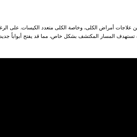
 علاجات أمراض الكلى، وخاصة الكلى متعدد الكيسات. على الرغم م
دة تستهدف المسار المكتشف بشكل خاص، مما قد يفتح أبواباً جد