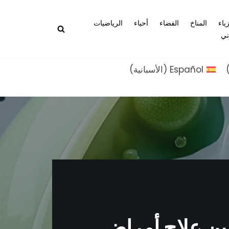
زياء
المناخ
الفضاء
أحياء
الرياضيات
ني
Español
(
الأسبانية
)
ين علاج أمراض