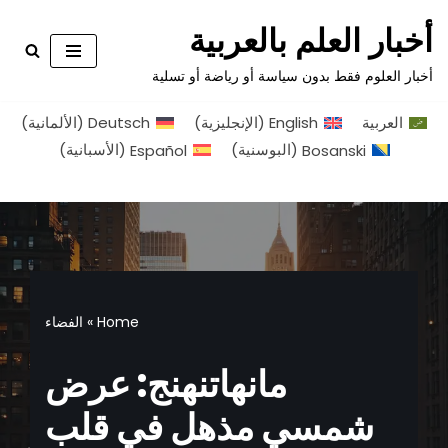
أخبار العلم بالعربية
تخطى
أخبار العلوم فقط بدون سياسة أو رياضة أو تسلية
إلى
المحتوى
العربية
English
(
الإنجليزية
)
Deutsch
(
الألمانية
)
Bosanski
(
البوسنية
)
Español
(
الأسبانية
)
Home
»
الفضاء
مانهاتنهنج: عرض
شمسي مذهل في قلب