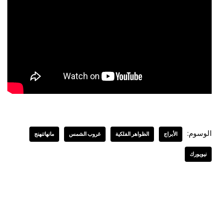
الوسوم:
الأبراج
الظواهر الفلكية
غروب الشمس
مانهاتنهنج
نيويورك