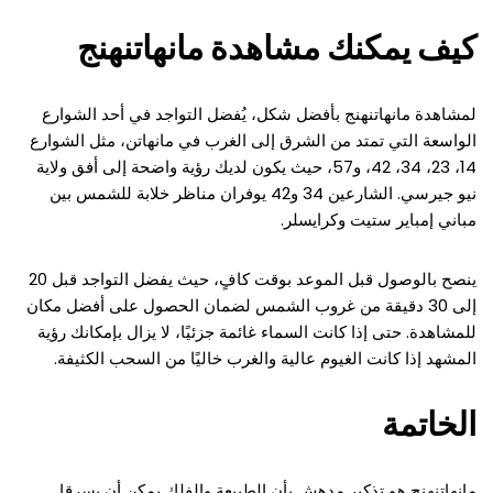
كيف يمكنك مشاهدة مانهاتنهنج
لمشاهدة مانهاتنهنج بأفضل شكل، يُفضل التواجد في أحد الشوارع
الواسعة التي تمتد من الشرق إلى الغرب في مانهاتن، مثل الشوارع
14، 23، 34، 42، و57، حيث يكون لديك رؤية واضحة إلى أفق ولاية
نيو جيرسي. الشارعين 34 و42 يوفران مناظر خلابة للشمس بين
مباني إمباير ستيت وكرايسلر.
ينصح بالوصول قبل الموعد بوقت كافٍ، حيث يفضل التواجد قبل 20
إلى 30 دقيقة من غروب الشمس لضمان الحصول على أفضل مكان
للمشاهدة. حتى إذا كانت السماء غائمة جزئيًا، لا يزال بإمكانك رؤية
المشهد إذا كانت الغيوم عالية والغرب خاليًا من السحب الكثيفة.
الخاتمة
مانهاتنهنج هو تذكير مدهش بأن الطبيعة والفلك يمكن أن يسرقا