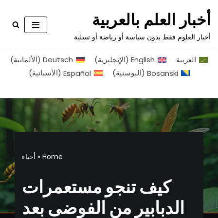
أخبار العلم بالعربية
تخطى
أخبار العلوم فقط بدون سياسة أو رياضة أو تسلية
إلى
المحتوى
العربية
English
(
الإنجليزية
)
Deutsch
(
الألمانية
)
Bosanski
(
البوسنية
)
Español
(
الأسبانية
)
Home
»
أحياء
كيف تنجو مستعمرات
الدبابير من الفوضى بعد