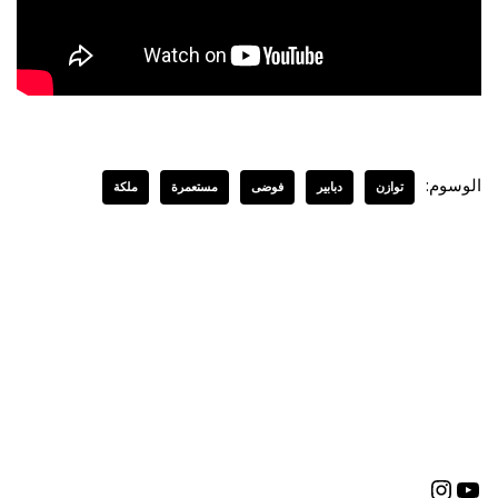
الوسوم:
توازن
دبابير
فوضى
مستعمرة
ملكة