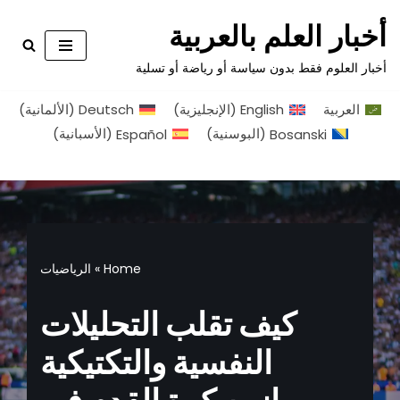
أخبار العلم بالعربية
تخطى
أخبار العلوم فقط بدون سياسة أو رياضة أو تسلية
إلى
المحتوى
العربية
English
(
الإنجليزية
)
Deutsch
(
الألمانية
)
Bosanski
(
البوسنية
)
Español
(
الأسبانية
)
Home
»
الرياضيات
كيف تقلب التحليلات
النفسية والتكتيكية