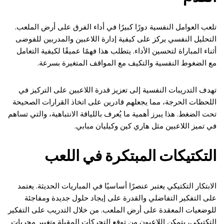
تلعب العوامل النفسية دورًا كبيرًا في أداء الفرق على أرض الملعب.
التحليل النفسي يركز على كيفية إدارة اللاعبين والمدربين للفوضى
أثناء المباراة لتحسين الأداء. يتطلب هذا فهمًا عميقًا لكيفية التعامل
مع الضغوط النفسية والتكيف مع المواقف المتغيرة بسرعة.
تهدف التدريبات النفسية إلى تعزيز قدرة اللاعبين على التركيز في
اللحظات الحرجة، مما يجعلهم قادرين على اتخاذ القرارات الصحيحة
تحت الضغط. هذا يبرز أهمية ما يُعرف باللياقة الانتباهية، والتي تساهم
في تميز اللاعبين مثل هاري كين وكيليان مبابي.
التكتيكات المبتكرة في اللعب
الابتكار التكتيكي يعتبر عنصرًا أساسيًا في المباريات الحديثة. يعتمد
على التفكير التفاضلي والقدرة على إيجاد حلول جديدة ومفاجئة
للوضعيات المعقدة على أرض الملعب. من خلال التدريب على التفكير
التكتيكي، يتمكن اللاعبون من توقع التحركات المقبلة وتغيير مجريات