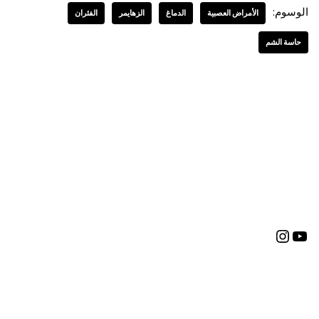
الوسوم:
الأمراض العصبية
الدماغ
الزهايمر
الفئران
حاسة الشم
العربية
English
(
الإنجليزية
)
Deutsch
(
الألمانية
)
Bosanski
(
البوسنية
)
Español
(
الأسبانية
)