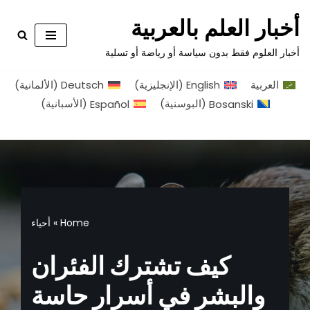
أخبار العلم بالعربية
تخطى
أخبار العلوم فقط بدون سياسة أو رياضة أو تسلية
إلى
المحتوى
العربية
English
(
الإنجليزية
)
Deutsch
(
الألمانية
)
Bosanski
(
البوسنية
)
Español
(
الأسبانية
)
Home
»
أحياء
كيف تشترك الفئران
والبشر في أسرار حاسة