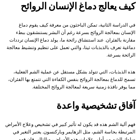
كيف يعالج دماغ الإنسان الروائح
في الدراسة الثانية، تمكن الباحثون من معرفة كيف يقوم دماغ
الإنسان بمعالجة الروائح بسرعة رغم أن البشر يستنشقون ببطء
مقارنة بالفئران. عند استنشاق رائحة ما، يولد دماغ الإنسان ترددات
دماغية تعرف بالذبذبات ثيتا، والتي تعمل على تنظيم وتنشيط معالجة
الرائحة بسرعة.
هذه الذبذبات، التي تتولد بشكل مستقل عن عملية الشم الفعلية،
تسمح للدماغ بمعالجة الروائح بنفس الكفاءة التي تتمتع بها الفئران،
مما يوفر نافذة زمنية سريعة لمعالجة الروائح المختلفة.
آفاق تشخيصية واعدة
فهم آلية الشم هذه قد يكون له تأثير كبير في تشخيص وعلاج الأمراض
المرتبطة بحاسة الشم، مثل الزهايمر وباركنسون. يعتبر التغير في
سلوك الشم من أولى علامات هذه الأمراض، وبالتالي فإن فهم