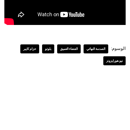
الوسوم:
الصدمة النهائي
الفضاء العميق
بلوتو
حزام كايبر
نيو هورايزونز