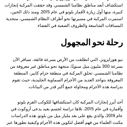
استكشاف أبعد مناطق نظامنا الشمسي. وقد حققت المركبة إنجازات
كبيرة، منها أول زيارة لأقمار بلوتو في عام 2015. ومنذ ذلك الحين،
استمرت المركبة في مسيرتها نحو أطراف النظام الشمسي، متحدية
المسافات الشاسعة والظروف الصعبة في الفضاء.
رحلة نحو المجهول
نيو هورايزونز، التي انطلقت من الأرض بسرعة فائقة، تسافر الآن
بسرعة 300 مليون ميل سنويًا، متجهة نحو مناطق غير معروفة من
نظامنا الشمسي. تحلق المركبة في منطقة حزام كايبر، المنطقة
المعروفة بتواجد العديد من الأجرام السماوية الجليدية، حيث تقوم
بدراسة هذه الأجرام ومحاولة جمع أكبر قدر من البيانات.
أحد أبرز إنجازات المركبة كان استكشافها للكوكب القزم بلوتو
وأقماره في عام 2015، تلاها دراسة لجسم بعيد يدعى أروكوث في
عام 2019، والذي يقع على بعد مليار ميل من بلوتو. هذه الدراسات
مكنت العلماء من فهم أفضل لتكوين هذه الأجرام وكيفية تطورها عبر