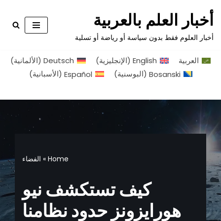
أخبار العلم بالعربية
تخطى
أخبار العلوم فقط بدون سياسة أو رياضة أو تسلية
إلى
المحتوى
العربية
English
(
الإنجليزية
)
Deutsch
(
الألمانية
)
Bosanski
(
البوسنية
)
Español
(
الأسبانية
)
Home
»
الفضاء
كيف تستكشف نيو
هورايزونز حدود نظامنا