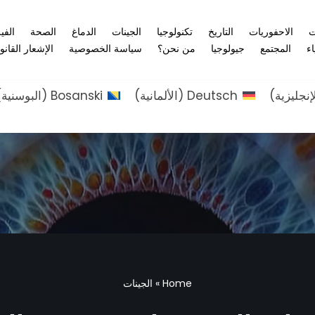
ت
الاحفوريات
التاريخ
تكنولوجيا
الجينات
الدماغ
الصحة
الفي
اء
المجتمع
جيولوجيا
من نحن؟
سياسة الخصوصية
الإشعار القانو
إنجليزية
)
Deutsch
(
الألمانية
)
Bosanski
(
البوسنية
)
Home
»
الجينات