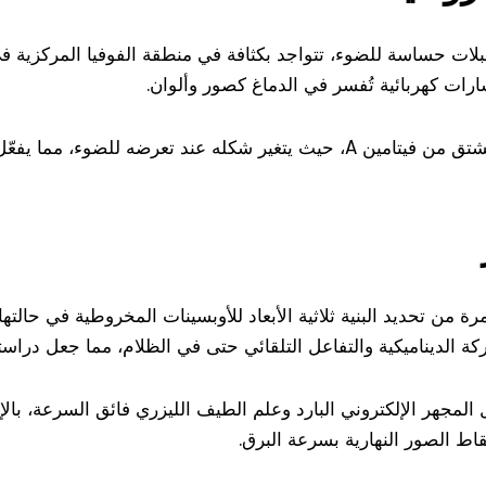
ت حساسة للضوء، تتواجد بكثافة في منطقة الفوفيا المركزية في شب
رات كهربائية تُفسر في الدماغ كصور وألوان.
تتفاعل الأوبسينات مع جزيء الريتينال، المشتق من فيتامين A، حيث يتغير شكله ع
ة من تحديد البنية ثلاثية الأبعاد للأوبسينات المخروطية في حالتها 
كة الديناميكية والتفاعل التلقائي حتى في الظلام، مما جعل دراستها 
المجهر الإلكتروني البارد وعلم الطيف الليزري فائق السرعة، بالإ
تقاط الصور النهارية بسرعة البرق.