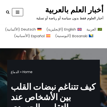
أخبار العلم بالعربية
تخطى
أخبار العلوم فقط بدون سياسة أو رياضة أو تسلية
إلى
المحتوى
العربية
English
(
الإنجليزية
)
Deutsch
(
الألمانية
)
Bosanski
(
البوسنية
)
Español
(
الأسبانية
)
Home
»
الدماغ
كيف تتناغم نبضات القلب
بين الأشخاص عند