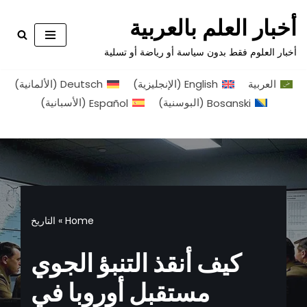
أخبار العلم بالعربية
تخطى
أخبار العلوم فقط بدون سياسة أو رياضة أو تسلية
إلى
المحتوى
العربية
English
(
الإنجليزية
)
Deutsch
(
الألمانية
)
Bosanski
(
البوسنية
)
Español
(
الأسبانية
)
Home
»
التاريخ
كيف أنقذ التنبؤ الجوي
مستقبل أوروبا في