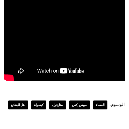
الوسوم:
الفضاء
سبيس إكس
ستارفول
كبسولة
نقل البضائع