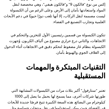
إكس من نوع “فالكون 9” و”فالكون هيفي”، وهي مخصصة لنقل
المواد واستعادتها بأمان إلى الأرض. وعلى الرغم من أن الكبسولة
ليست مصممة لنقل الركاب، إلا أنها تلعب دورًا حيويًا في دعم الأبحاث
العلمية وتجارب التصنيع في الفضاء.
تتكون الكبسولة من قسمين رئيسيين: الأول للتخزين والتحكم في
الاتجاهات، والثاني درع حراري مصنوع من ألياف الكربون. وُجهزت
الكبسولة بنظام غاز مضغوط لتحكم دقيق في الاتجاهات أثناء الدخول
إلى الغلاف الجوي والهبوط بأمان.
التقنيات المبتكرة والمهمات
المستقبلية
تعتبر “ستارفول” أكبر بثلاث مرات من الكبسولات المشابهة التي
طورتها شركات أخرى، مما يسمح لها بحمل ما يصل إلى 1000
كيلوجرام من البضائع. هذه السعة الكبيرة تتيح فرصًا جديدة للأبحاث
في الفضاء، حيث يمكن استخدامها في نقل منتجات حساسة مثل