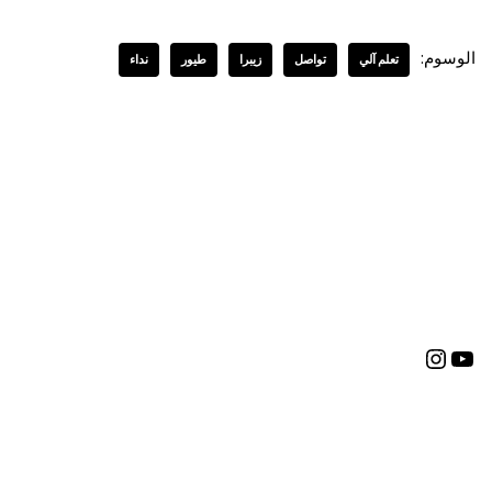
الوسوم:
تعلم آلي
تواصل
زيبرا
طيور
نداء
العربية
English
(
الإنجليزية
)
Deutsch
(
الألمانية
)
Bosanski
(
البوسنية
)
Español
(
الأسبانية
)