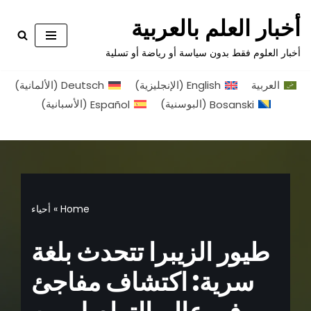
أخبار العلم بالعربية
تخطى
أخبار العلوم فقط بدون سياسة أو رياضة أو تسلية
إلى
المحتوى
العربية
English
(
الإنجليزية
)
Deutsch
(
الألمانية
)
Bosanski
(
البوسنية
)
Español
(
الأسبانية
)
Home
»
أحياء
طيور الزيبرا تتحدث بلغة
سرية: اكتشاف مفاجئ