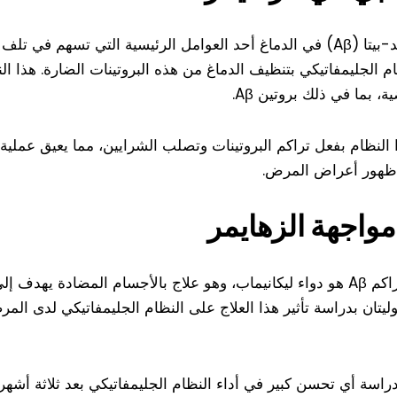
يعتبر تراكم البروتين المعروف باسم أميلويد-بيتا (Aβ) في الدماغ أحد العوامل الرئي
م الجليمفاتيكي بتنظيف الدماغ من هذه البروتينات الضارة. هذا 
، بما في ذلك بروتين Aβ.
النظام بفعل تراكم البروتينات وتصلب الشرايين، مما يعيق عمل
لى ظهور أعراض المرض.
مواجهة الزهايمر
من بين العلاجات الحديثة التي استهدفت تراكم Aβ هو دواء ليكانيماب، وهو علاج بالأجس
وليتان بدراسة تأثير هذا العلاج على النظام الجليمفاتيكي لدى ال
لدراسة أي تحسن كبير في أداء النظام الجليمفاتيكي بعد ثلاثة أشهر