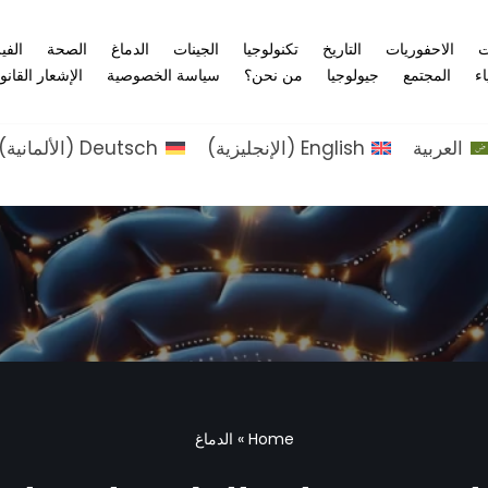
ت
الاحفوريات
التاريخ
تكنولوجيا
الجينات
الدماغ
الصحة
الفي
اء
المجتمع
جيولوجيا
من نحن؟
سياسة الخصوصية
الإشعار القانو
العربية
English
(
الإنجليزية
)
Deutsch
(
الألمانية
)
Home
»
الدماغ