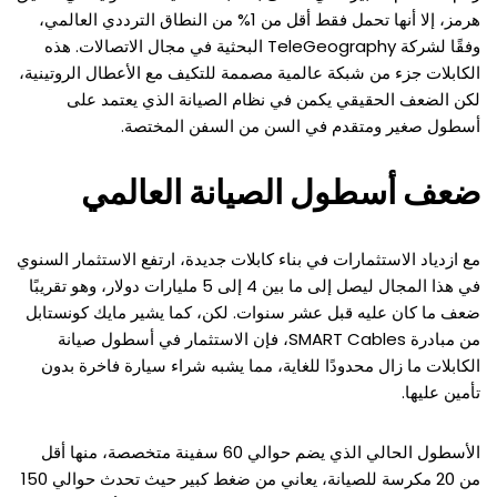
هرمز، إلا أنها تحمل فقط أقل من 1% من النطاق الترددي العالمي،
وفقًا لشركة TeleGeography البحثية في مجال الاتصالات. هذه
الكابلات جزء من شبكة عالمية مصممة للتكيف مع الأعطال الروتينية،
لكن الضعف الحقيقي يكمن في نظام الصيانة الذي يعتمد على
أسطول صغير ومتقدم في السن من السفن المختصة.
ضعف أسطول الصيانة العالمي
مع ازدياد الاستثمارات في بناء كابلات جديدة، ارتفع الاستثمار السنوي
في هذا المجال ليصل إلى ما بين 4 إلى 5 مليارات دولار، وهو تقريبًا
ضعف ما كان عليه قبل عشر سنوات. لكن، كما يشير مايك كونستابل
من مبادرة SMART Cables، فإن الاستثمار في أسطول صيانة
الكابلات ما زال محدودًا للغاية، مما يشبه شراء سيارة فاخرة بدون
تأمين عليها.
الأسطول الحالي الذي يضم حوالي 60 سفينة متخصصة، منها أقل
من 20 مكرسة للصيانة، يعاني من ضغط كبير حيث تحدث حوالي 150