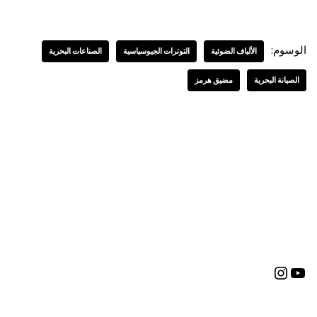
الوسوم:
الألياف الضوئية
التوترات الجيوسياسية
الصناعات البحرية
الصيانة البحرية
مضيق هرمز
العربية
English
(
الإنجليزية
)
Deutsch
(
الألمانية
)