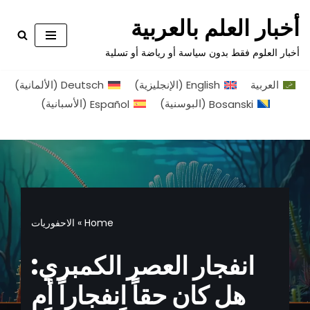
أخبار العلم بالعربية
تخطى
أخبار العلوم فقط بدون سياسة أو رياضة أو تسلية
إلى
المحتوى
العربية
English
(
الإنجليزية
)
Deutsch
(
الألمانية
)
Bosanski
(
البوسنية
)
Español
(
الأسبانية
)
Home
»
الاحفوريات
انفجار العصر الكمبري:
هل كان حقاً انفجاراً أم