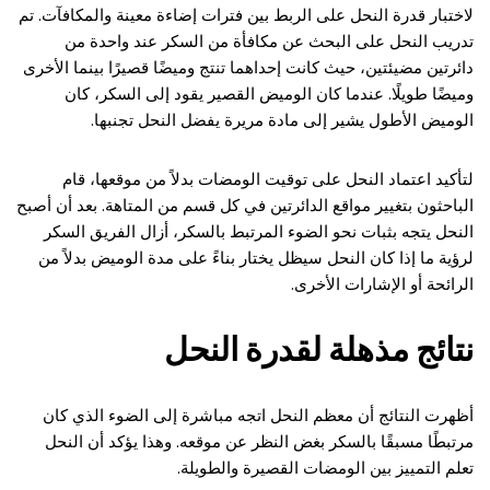
لاختبار قدرة النحل على الربط بين فترات إضاءة معينة والمكافآت. تم
تدريب النحل على البحث عن مكافأة من السكر عند واحدة من
دائرتين مضيئتين، حيث كانت إحداهما تنتج وميضًا قصيرًا بينما الأخرى
وميضًا طويلًا. عندما كان الوميض القصير يقود إلى السكر، كان
الوميض الأطول يشير إلى مادة مريرة يفضل النحل تجنبها.
لتأكيد اعتماد النحل على توقيت الومضات بدلاً من موقعها، قام
الباحثون بتغيير مواقع الدائرتين في كل قسم من المتاهة. بعد أن أصبح
النحل يتجه بثبات نحو الضوء المرتبط بالسكر، أزال الفريق السكر
لرؤية ما إذا كان النحل سيظل يختار بناءً على مدة الوميض بدلاً من
الرائحة أو الإشارات الأخرى.
نتائج مذهلة لقدرة النحل
أظهرت النتائج أن معظم النحل اتجه مباشرة إلى الضوء الذي كان
مرتبطًا مسبقًا بالسكر بغض النظر عن موقعه. وهذا يؤكد أن النحل
تعلم التمييز بين الومضات القصيرة والطويلة.