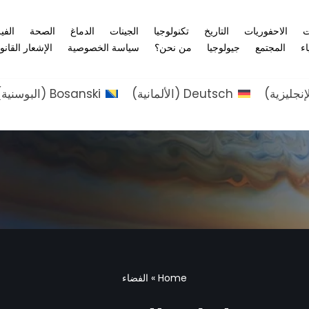
ت
الاحفوريات
التاريخ
تكنولوجيا
الجينات
الدماغ
الصحة
الفي
اء
المجتمع
جيولوجيا
من نحن؟
سياسة الخصوصية
الإشعار القانو
إنجليزية
)
Deutsch
(
الألمانية
)
Bosanski
(
البوسنية
)
Home
»
الفضاء