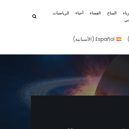
زياء
المناخ
الفضاء
أحياء
الرياضيات
ني
Español
(
الأسبانية
)