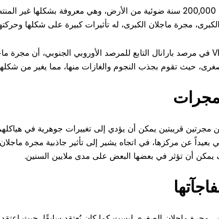
تقع مجرة ماجلان الصغرى على بعد حوالي 200,000 سنة ضوئية من الأرض، وهي معروفة
 الكبرى، مجرة ماجلان الكبرى، له تأثيرات كبيرة على شكلها وحركتها
اكتشف علماء الفلك بفضل تلسكوب VISTA في مرصد بارانال التابع للمرصد الأوروبي الجن
صغرى، حيث تقوم بجذب النجوم والغازات منها، مما يغير من شكلها
لمجرات
 مجرتين قريبتين يمكن أن يؤدي إلى تغييرات جوهرية في هياكلهما
يداً عن مركزها، في اتجاه يشير إلى تأثير جاذبية مجرة ماجلان
ف يمكن أن تؤثر في بعضها البعض على مدى ملايين السنين.
اجآتها
في مجرة ماجلان الصغرى ليست كما كان يُعتقد سابقًا، حيث اعتقد