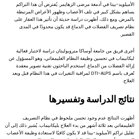
الأميلويد-بيتا في أدمغة مرضى الزهايمر. يُفترض أن هذا التراكم
يساهم بشكل كبير في تلف الأعصاب وظهور الأعراض المرتبطة
بالمرض. ومع ذلك، أظهرت دراسة حديثة أن تأثير هذا العقار على
نظام تصريف الفضلات في الدماغ قد يكون محدودًا في المدى
القصير.
أجرى فريق من جامعة أوساكا متروبوليتان دراسة لاختبار فعالية
ليكانيماب في تحسين وظيفة النظام الغليمفاتي، وهو المسؤول عن
إزالة الفضلات من الدماغ. استخدم الباحثون تقنية تصوير معقدة
تُعرف باسم DTI-ALPS لمراقبة التغيرات في هذا النظام قبل وبعد
العلاج.
نتائج الدراسة وتفسيرها
أظهرت النتائج عدم وجود تحسن ملحوظ في نظام التصريف
الغليمفاتي بعد ثلاثة أشهر من بدء العلاج بليكانيماب. يُشير ذلك إلى أن
تقليل تراكم الأميلويد-بيتا قد لا يكون كافيًا لاستعادة وظيفة الأعصاب