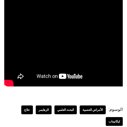
الوسوم:
الأمراض العصبية
البحث العلمي
الزهايمر
علاج
ليكانيماب