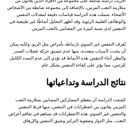
أجريت دراسة شاملة على مجموعة من الأفراد الذين يعانون من
متلازمة التعب المزمن، بالإضافة إلى مجموعة ضابطة من الأشخاص
الأصحاء. شملت هذه الدراسة قياسات دقيقة لمعدلات التنفس
والوظائف القلبية الرئوية. وقد أظهر التحليل أنماطًا غير طبيعية في
التنفس لدى نسبة كبيرة من المصابين بالتعب المزمن.
يُعرف التنفس غير السوي بارتباطه بأمراض مثل الربو، ولكنه يمكن
أن يحدث لأسباب متعددة، منها عدم تنسيق حركة عضلات الصدر
والبطن أثناء التنفس. هذه الأنماط قد تؤدي إلى عدم التمدد الكامل
للرئتين، مما يؤثر على كفاءة التنفس بشكل عام.
نتائج الدراسة وتداعياتها
كشفت الدراسة أن معظم المشاركين المصابين بمتلازمة التعب
المزمن يعانون من اضطرابات في التنفس، منها فرط التنفس
والتنفس غير السوي. هذه الاضطرابات قد تساهم في تفاقم أعراض
التعب، مثل الدوار وصعوبة التركيز وضيق التنفس والإرهاق.