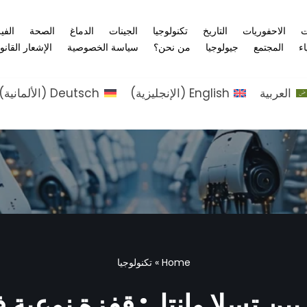
ت
الاحفوريات
التاريخ
تكنولوجيا
الجينات
الدماغ
الصحة
الفي
اء
المجتمع
جيولوجيا
من نحن؟
سياسة الخصوصية
الإشعار القانو
العربية
English
(
الإنجليزية
)
Deutsch
(
الألمانية
)
Home
»
تكنولوجيا
بين تسلا وإنتل: قفزة نوعية