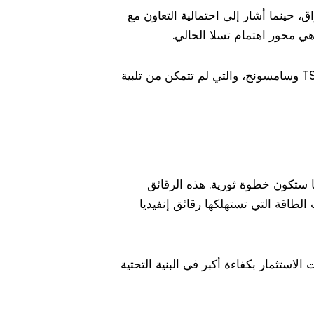
 حينما أشار إلى احتمالية التعاون مع
تعمل تسلا على مواجهة قيود الإمداد الحالية التي تعاني منها بسبب الشراكات التقليدية مع شركات مثل TSMC وسامسونج، والتي لم تتمكن من تلبية
فة تعادل 10% فقط من تكلفة رقائق إنفيديا ستكون خطوة ثورية. هذه الرقائق
طاقة التي تستهلكها رقائق إنفيديا
استثمار بكفاءة أكبر في البنية التحتية