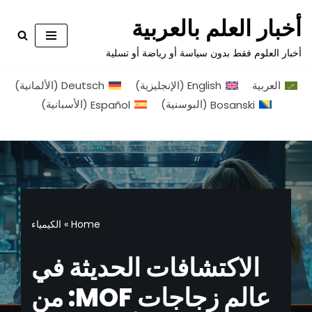
أخبار العلم بالعربية
تخطى
أخبار العلوم فقط بدون سياسة أو رياضة أو تسلية
إلى
المحتوى
العربية
English
(
الإنجليزية
)
Deutsch
(
الألمانية
)
Bosanski
(
البوسنية
)
Español
(
الأسبانية
)
Home
»
الكيمياء
الاكتشافات الحديثة في
عالم زجاجات MOF: من