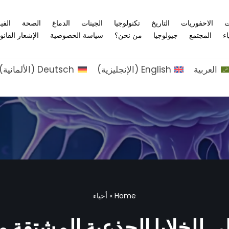
ت
الاحفوريات
التاريخ
تكنولوجيا
الجينات
الدماغ
الصحة
الفي
اء
المجتمع
جيولوجيا
من نحن؟
سياسة الخصوصية
الإشعار القانو
العربية
English
(
الإنجليزية
)
Deutsch
(
الألمانية
)
Home
»
أحياء
ي للخلايا الجذعية المشتقة 