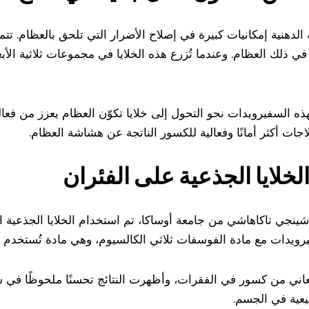
 الدهنية إمكانيات كبيرة في إصلاح الأضرار التي تلحق بالعظام. تتمي
في ذلك العظام. وعندما تُزرع هذه الخلايا في مجموعات ثلاثية الأب
 السفيرويدات نحو التحول إلى خلايا تكوّن العظام يعزز من فعاليت
جات أكثر أمانًا وفعالية للكسور الناتجة عن هشاشة العظام.
لخلايا الجذعية على الفئران
شينجي تاكاهاشي من جامعة أوساكا، تم استخدام الخلايا الجذعية
رويدات مع مادة الفوسفات ثلاثي الكالسيوم، وهي مادة تُستخدم عا
عاني من كسور في الفقرات، وأظهرت النتائج تحسنًا ملحوظًا في ش
يعية في الجسم.