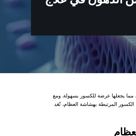
، مما يجعلها عرضة للكسور بسهولة. ومع
ين بهذا المرض 15 مليون شخص. ومن بين أنواع الكسور المرتبطة بهشاشة العظام، تُعَد
لعظام