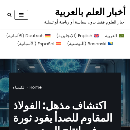
أخبار العلم بالعربية
تخطى
أخبار العلوم فقط بدون سياسة أو رياضة أو تسلية
إلى
المحتوى
العربية
English
(
الإنجليزية
)
Deutsch
(
الألمانية
)
Bosanski
(
البوسنية
)
Español
(
الأسبانية
)
Home
»
الكيمياء
اكتشاف مذهل: الفولاذ
المقاوم للصدأ يقود ثورة