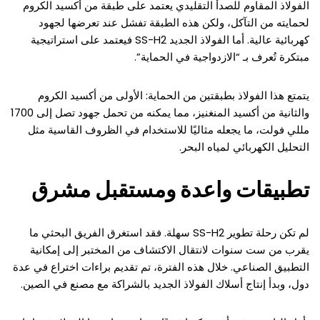
الفولاذ المقاوم للصدأ التقليدي يعتمد على طبقة من أكسيد الكروم
لحمايته من التآكل، ولكن هذه الطبقة تفشل عند تعرضها لجهود
كهربائية عالية. أما الفولاذ الجديد SS-H2 فيعتمد على استراتيجية
مبتكرة تُعرف بـ “الازدواجية في الحماية”.
يتمتع هذا الفولاذ بطبقتين من الحماية: الأولى من أكسيد الكروم
والثانية من أكسيد المنغنيز، مما يمكنه من تحمل جهود تصل إلى 1700
مللي فولت، ما يجعله مثاليًا للاستخدام في الظروف القاسية مثل
التحليل الكهربائي لمياه البحر.
تطبيقات واعدة ومستقبل مشرق
لم تكن رحلة تطوير SS-H2 سهلة. فقد استغرق الفريق البحثي ما
يقرب من ست سنوات لانتقال الاكتشاف من المختبر إلى إمكانية
التطبيق الصناعي. خلال هذه الفترة، تم تقديم براءات اختراع في عدة
دول، وبدأ إنتاج أسلاك الفولاذ الجديد بالشراكة مع مصنع في الصين.