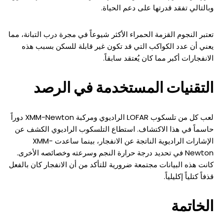
وبالتالي تفقد قدرتها على دعم الحياة.
تعتبر النجوم القزمة الحمراء الأكثر شيوعاً في مجرة درب التبانة، مما
يعني أن عدد الكواكب التي قد تكون غير قابلة للسكن بسبب هذه
الانفجارات أكبر مما كان يُعتقد سابقاً.
التقنيات المستخدمة في الرصد
لعب كل من تلسكوب LOFAR الراديوي ومركبة XMM-Newton دوراً
حاسماً في هذا الاكتشاف. استطاع التلسكوب الراديوي الكشف عن
الإشارات الراديوية الناتجة عن الانفجار، بينما ساعدت XMM-
Newton في تحديد درجة حرارة النجم وسرعته وخصائصه الأخرى.
كانت هذه البيانات مجتمعة ضرورية للتأكد من أن الانفجار كان بالفعل
قذفاً كتلياً إكليلياً.
الخاتمة