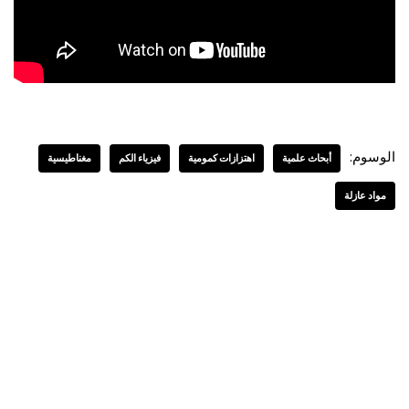
الوسوم:
أبحاث علمية
اهتزازات كمومية
فيزياء الكم
مغناطيسية
مواد عازلة