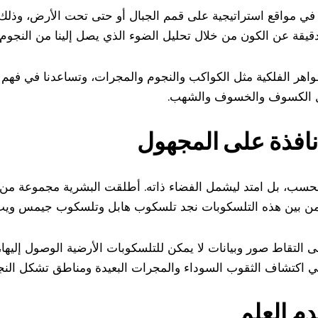
د في مواقع استراتيجية على قمم الجبال أو حتى تحت الأرض، وذل
يقة عن الكون من خلال تحليل الضوء الذي يصل إلينا من النجوم 
هر الفلكية مثل الكواكب والنجوم والمجرات، وتساعدنا في فهم تكو
ة مثل الكسوف والخسوف والشهب.
نافذة على المجهول
سب، بل امتد ليشمل الفضاء ذاته. أطلقت البشرية مجموعة من ال
ن. من بين هذه التلسكوبات نجد تلسكوب هابل وتلسكوب جيمس وي
لى التقاط صور وبيانات لا يمكن للتلسكوبات الأرضية الوصول إليها
ي اكتشاف الثقوب السوداء والمجرات البعيدة ومناطق تشكل النج
م العلم