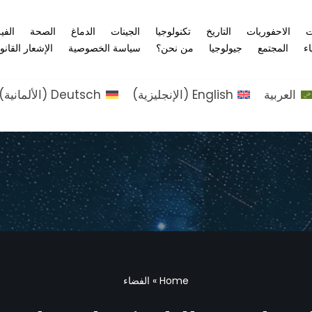
ت
الاحفوريات
التاريخ
تكنولوجيا
الجينات
الدماغ
الصحة
الفي
اء
المجتمع
جيولوجيا
من نحن؟
سياسة الخصوصية
الإشعار القانو
العربية
English
(
الإنجليزية
)
Deutsch
(
الألمانية
)
Home
»
الفضاء