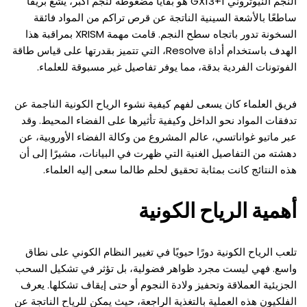
النجم النيوتروني GX13+1 هو بقايا مضغوطة لنجم أكبر، يشع بريقًا
ساطعًا بالأشعة السينية الناتجة عن قرص تراكم من المواد فائقة
السخونة تدور باتجاه سطح النجم. قامت مهمة XRISM بمراقبة هذا
الهدف باستخدام أداة Resolve، التي تتميز بقدرتها على قياس طاقة
الفوتونات الفردية بدقة، مما يوفر تفاصيل غير مسبوقة للعلماء.
فريق العلماء كان يسعى لفهم كيفية نشوء الرياح الكونية الناجمة عن
تدفقات المواد نحو الداخل وكيفية تأثيرها على الفضاء المحيط. وقد
عبر ماتيو غواناتسي، عالم المشروع من وكالة الفضاء الأوروبية، عن
دهشته من التفاصيل الغنية التي ظهرت في البيانات، مشيرًا إلى أن
هذه النتائج كانت بمثابة تحقيق لحلم طالما سعى إليه العلماء.
أهمية الرياح الكونية
تلعب الرياح الكونية دورًا حيويًا في تغيير النظام الكوني على نطاق
واسع. فهي ليست مجرد ظواهر فضولية، بل تؤثر في تشكيل السحب
الجزيئية العملاقة وتحفيز ولادة النجوم أو حتى إيقاف تشكلها. يعرف
الفلكيون هذه العملية بالتغذية الراجعة، حيث يمكن للرياح الناتجة عن