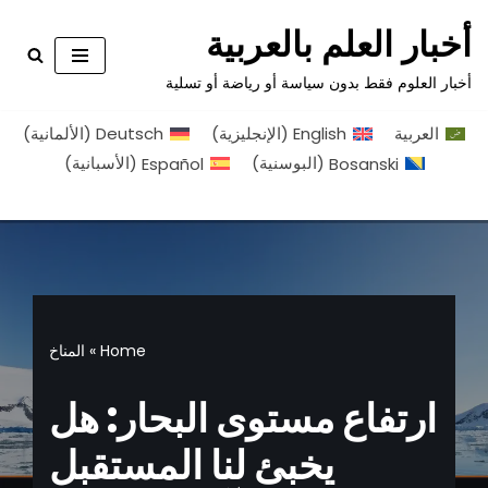
أخبار العلم بالعربية
تخطى
أخبار العلوم فقط بدون سياسة أو رياضة أو تسلية
إلى
المحتوى
العربية
English
(
الإنجليزية
)
Deutsch
(
الألمانية
)
Bosanski
(
البوسنية
)
Español
(
الأسبانية
)
Home
»
المناخ
ارتفاع مستوى البحار: هل
يخبئ لنا المستقبل