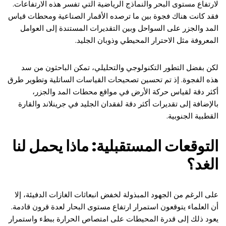
لارتفاع مستوى البحر والنماذج الرياضية التي تفسر هذه الارتفاعات.
فقد كانت هناك فجوة بين ما ترصده الأقمار الصناعية ومحطات قياس
المد والجزر على السواحل وبين التقديرات المستندة إلى العوامل
المعروفة مثل الاحترار المحيطي وذوبان الجليد.
لكن بفضل التطور التكنولوجي والتحليلي، تمكن الباحثون من سد
هذه الفجوة. إذ تم تحسين تصحيحات القياسات الساتلية وتطوير طرق
أكثر دقة لقياس حركة الأرض في مواقع محطات المد والجزر،
بالإضافة إلى تقديرات أكثر دقة لفقدان الجليد في جرينلاند والقارة
القطبية الجنوبية.
التوقعات المستقبلية: ماذا يحمل لنا
الغد؟
على الرغم من الجهود المبذولة لخفض انبعاثات الغازات الدفيئة، إلا
أن العلماء يتوقعون استمرار ارتفاع مستوى البحار لعدة قرون قادمة.
يعود ذلك إلى قدرة المحيطات على امتصاص الحرارة ببطء واستمرار