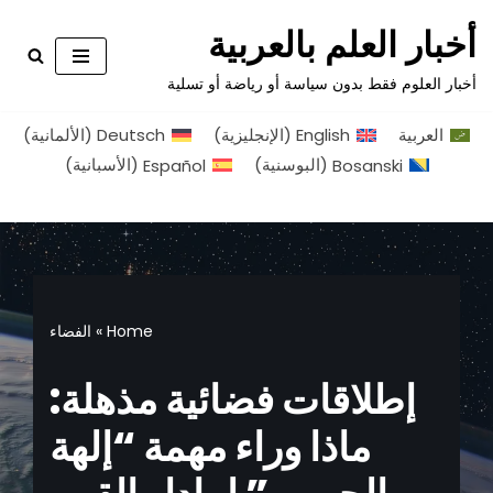
أخبار العلم بالعربية
تخطى
أخبار العلوم فقط بدون سياسة أو رياضة أو تسلية
إلى
المحتوى
العربية
English
(
الإنجليزية
)
Deutsch
(
الألمانية
)
Bosanski
(
البوسنية
)
Español
(
الأسبانية
)
Home
»
الفضاء
إطلاقات فضائية مذهلة:
ماذا وراء مهمة “إلهة