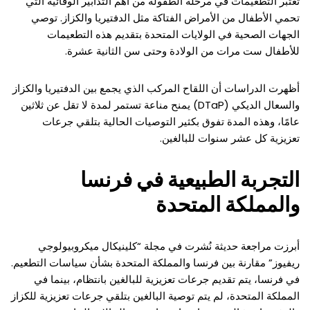
تعتبر التطعيمات في مرحلة الطفولة من أهم التدابير الوقائية التي
تحمي الأطفال من الأمراض الفتاكة مثل الدفتيريا والكزاز. توصي
الجهات الصحية في الولايات المتحدة بتقديم هذه التطعيمات
للأطفال ست مرات من الولادة وحتى سن الثانية عشرة.
أظهرت الدراسات أن اللقاح المركب الذي يجمع بين الدفتيريا والكزاز
والسعال الديكي (DTaP) يمنح مناعة تستمر لمدة لا تقل عن ثلاثين
عامًا، وهذه المدة تفوق بكثير التوصيات الحالية بتلقي جرعات
تعزيزية كل عشر سنوات للبالغين.
التجربة الطبيعية في فرنسا
والمملكة المتحدة
أبرزت مراجعة حديثة نُشرت في مجلة “كلينيكال ميكروبيولوجي
ريفيوز” مقارنة بين فرنسا والمملكة المتحدة بشأن سياسات التطعيم.
في فرنسا، يتم تقديم جرعات تعزيزية للبالغين بانتظام، بينما في
المملكة المتحدة، لم يتم توصية البالغين بتلقي جرعات تعزيزية للكزاز