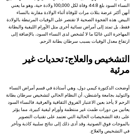
النساء السود بلغ 44.8 وفاة لكل 100,000 ولادة حية، وهو ما يعني
أنهن أكثر عرضة بثلاث مرات للوفاة أثناء الولادة مقارنة بالنساء
البيض. هذه الفجوة الصحية لا تقتصر على الوفيات المرتبطة بالولادة
فقط، بل تمتد إلى أمراض نسائية أخرى مثل الأورام الليفية والبطانة
المهاجرة التي غالبًا ما لا تُشخص لدى النساء السود، بالإضافة إلى
ارتفاع معدل الوفيات بسبب سرطان بطانة الرحم.
التشخيص والعلاج: تحديات غير
مرئية
أوضحت الدكتورة كيمي دول، وهي أستاذة في قسم أمراض النساء
والتوليد بجامعة واشنطن، أن النظام الحالي لتشخيص سرطان بطانة
الرحم لا يأخذ بعين الاعتبار الفروق الثقافية والعرقية. فالنساء السود
يعانين من دورات طمث غير منتظمة وأورام ليفية كبيرة، مما يؤثر
على دقة التشخيصات الحالية التي تعتمد على تقنيات التصوير
بالموجات فوق الصوتية. وقد أدى ذلك إلى نتائج سلبية كاذبة وتأخر
في التشخيص والعلاج.