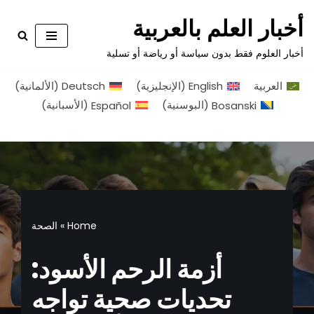
أخبار العلم بالعربية
تخطى
أخبار العلوم فقط بدون سياسة أو رياضة أو تسلية
إلى
المحتوى
العربية
English
(
الإنجليزية
)
Deutsch
(
الألمانية
)
Bosanski
(
البوسنية
)
Español
(
الأسبانية
)
Home
»
الصحة
أزمة الرحم الأسود:
تحديات صحية تواجه